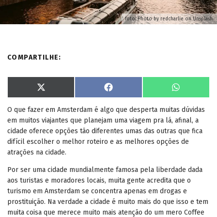
foto: Photo by redcharlie on Unsplash.
COMPARTILHE:
S
S
S
X
F
W
h
h
h
(
a
h
a
a
a
T
c
a
O que fazer em Amsterdam é algo que desperta muitas dúvidas
r
r
r
w
e
t
e
e
e
i
b
s
em muitos viajantes que planejam uma viagem pra lá, afinal, a
o
o
o
t
o
A
n
n
n
t
o
p
cidade oferece opções tão diferentes umas das outras que fica
e
k
p
difícil escolher o melhor roteiro e as melhores opções de
r
)
atrações na cidade.
Por ser uma cidade mundialmente famosa pela liberdade dada
aos turistas e moradores locais, muita gente acredita que o
turismo em Amsterdam se concentra apenas em drogas e
prostituição. Na verdade a cidade é muito mais do que isso e tem
muita coisa que merece muito mais atenção do um mero Coffee