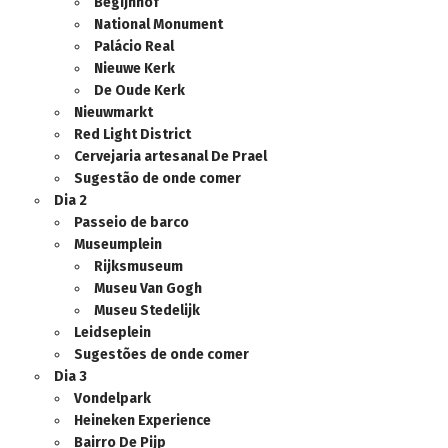
Begijnhof
National Monument
Palácio Real
Nieuwe Kerk
De Oude Kerk
Nieuwmarkt
Red Light District
Cervejaria artesanal De Prael
Sugestão de onde comer
Dia 2
Passeio de barco
Museumplein
Rijksmuseum
Museu Van Gogh
Museu Stedelijk
Leidseplein
Sugestões de onde comer
Dia 3
Vondelpark
Heineken Experience
Bairro De Pijp