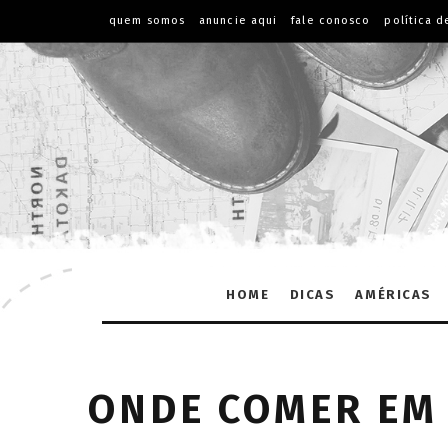
quem somos
anuncie aqui
fale conosco
política d
HOME
DICAS
AMÉRICAS
ONDE COMER EM