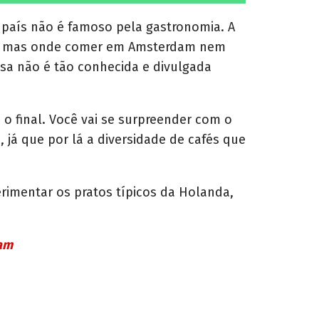
h
a
r
 país não é famoso pela gastronomia. A
e
tal, mas onde comer em Amsterdam nem
o
n
esa não é tão conhecida e divulgada
o final. Você vai se surpreender com o
já que por lá a diversidade de cafés que
rimentar os pratos típicos da Holanda,
am