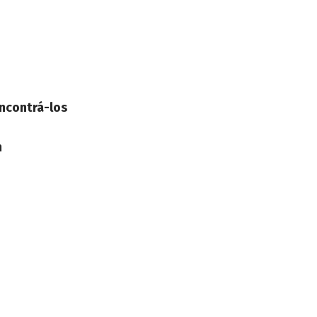
encontrá-los
m