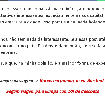
h
a
r
ão associamos o país à sua culinária, ate porque o
e
atrativos interessantes, especialmente na sua capi
o
n
s em visita à cidade. Isso porque a culinária holand
da não tem nada de interessante, leia esse post até 
encontrar no país. Em Amsterdam então, nem se fala, 
 enorme.
ua que, na minha opinião, é a melhor forma de expe
aneje sua viagem
=>
Hotéis em promoção em Amsterd
Seguro viagem para Europa com 5% de desconto