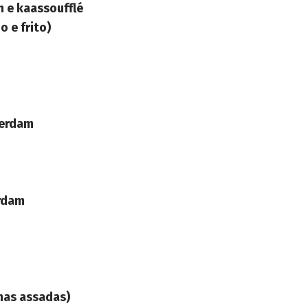
n e kaassoufflé
 e frito)
erdam
rdam
has assadas)