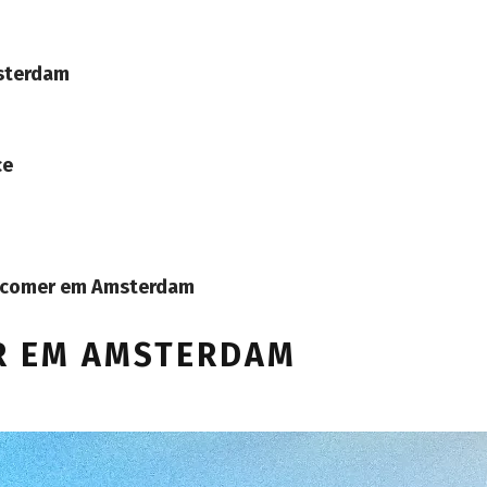
sterdam
ce
e comer em
Amsterdam
R EM AMSTERDAM