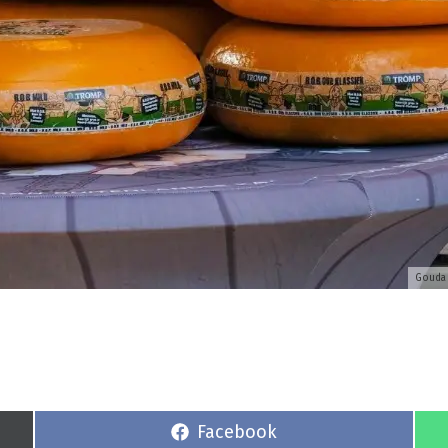
Gouda 
S
Facebook