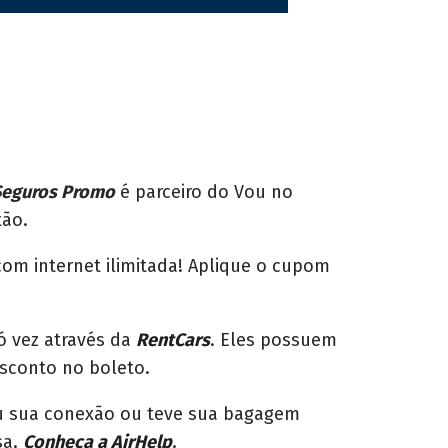
Seguros Promo
é parceiro do Vou no
tão.
om internet ilimitada! Aplique o cupom
ó vez através da
RentCars
. Eles possuem
esconto no boleto.
eu sua conexão ou teve sua bagagem
sa.
Conheça a AirHelp
.