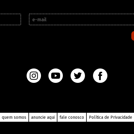
E
-
m
a
i
l
*
quem somos
anuncie aqui
fale conosco
Política de Privacidade