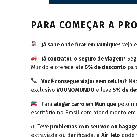
PARA COMEÇAR A PR
Já sabe onde ficar em Munique?
Veja e
Já contratou o seguro de viagem?
Segu
Mundo e oferece até
5% de desconto
para
Você consegue viajar sem celular?
Não
exclusivo
VOUNOMUNDO
e leve
5% de de
Para
alugar carro em Munique
pelo me
escritório no Brasil com atendimento em
✈️ Teve
problemas com seu voo ou bagag
extraviada ou danificada, a
AirHelp
pode t