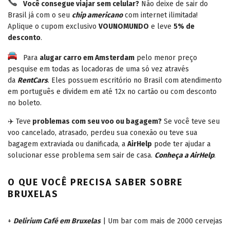
Você consegue viajar sem celular?
Não deixe de sair do
Brasil já com o seu
chip americano
com internet ilimitada!
Aplique o cupom exclusivo
VOUNOMUNDO
e leve
5% de
desconto
.
Para
alugar carro em Amsterdam
pelo menor preço
pesquise em todas as locadoras de uma só vez através
da
RentCars
. Eles possuem escritório no Brasil com atendimento
em português e dividem em até 12x no cartão ou com desconto
no boleto.
✈️ Teve
problemas com seu voo ou bagagem?
Se você teve seu
voo cancelado, atrasado, perdeu sua conexão ou teve sua
bagagem extraviada ou danificada, a
AirHelp
pode ter ajudar a
solucionar esse problema sem sair de casa.
Conheça a AirHelp
.
O QUE VOCÊ PRECISA SABER SOBRE
BRUXELAS
+
Delirium Café em Bruxelas
| Um bar com mais de 2000 cervejas