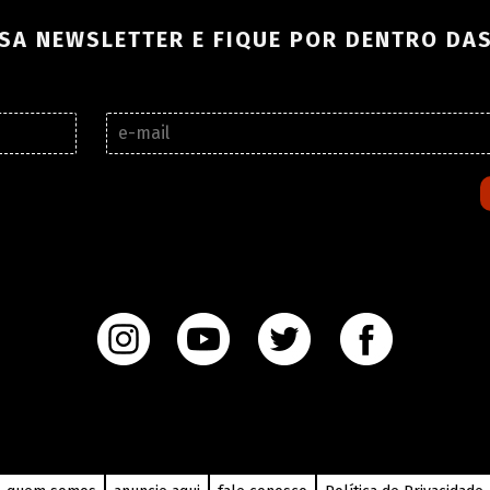
SA NEWSLETTER E FIQUE POR DENTRO DA
E
-
m
a
i
l
*