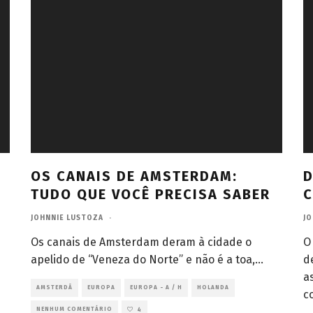
OS CANAIS DE AMSTERDAM:
D
TUDO QUE VOCÊ PRECISA SABER
C
JOHNNIE LUSTOZA
·
JO
Os canais de Amsterdam deram à cidade o
O
apelido de “Veneza do Norte” e não é a toa,
...
d
a
AMSTERDÃ
EUROPA
EUROPA - A / H
HOLANDA
c
NENHUM COMENTÁRIO
4