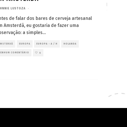
HNNIE LUSTOZA
·
ntes de falar dos bares de cerveja artesanal
m Amsterdã, eu gostaria de fazer uma
bservação: a simples
...
AMSTERDÃ
EUROPA
EUROPA - A / H
HOLANDA
NENHUM COMENTÁRIO
4