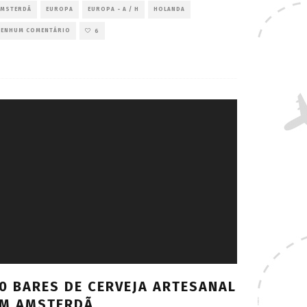
AMSTERDÃ
EUROPA
EUROPA - A / H
HOLANDA
NENHUM COMENTÁRIO
6
0 BARES DE CERVEJA ARTESANAL
M AMSTERDÃ