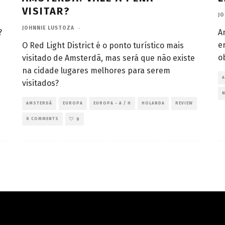
VISITAR?
JO
JOHNNIE LUSTOZA
·
?
A
e
O Red Light District é o ponto turístico mais
o
visitado de Amsterdã, mas será que não existe
na cidade lugares melhores para serem
visitados?
AMSTERDÃ
EUROPA
EUROPA - A / H
HOLANDA
REVIEW
8 COMMENTS
8