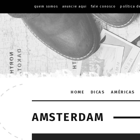
quem somos
anuncie aqui
fale conosco
política d
HOME
DICAS
AMÉRICAS
AMSTERDAM