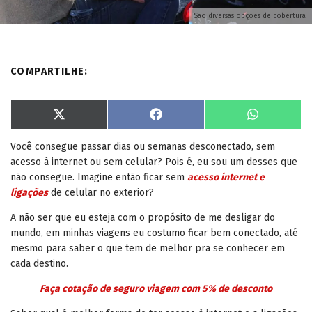
São diversas opções de cobertura.
COMPARTILHE:
S
S
S
X
F
W
h
h
h
(
a
h
a
a
a
T
c
a
Você consegue passar dias ou semanas desconectado, sem
r
r
r
w
e
t
e
e
e
i
b
s
acesso à internet ou sem celular? Pois é, eu sou um desses que
o
o
o
t
o
A
n
n
n
t
o
p
não consegue. Imagine então ficar sem
acesso internet e
e
k
p
ligações
de celular no exterior?
r
)
A não ser que eu esteja com o propósito de me desligar do
mundo, em minhas viagens eu costumo ficar bem conectado, até
mesmo para saber o que tem de melhor pra se conhecer em
cada destino.
Faça cotação de seguro viagem com 5% de desconto