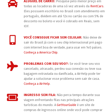
ALUGUEL DE CARRO:
Pesquise pelo menor preço em
todas as locadoras de uma só vez através da
RentCars
.
Eles possuem escritório no Brasil com atendimento em
português, dividem em até 12x no cartão ou com 5% de
desconto no boleto e você é cobrado em Reais, sem
IOF.
VOCÊ CONSEGUE FICAR SEM CELULAR:
Não deixe de
sair do Brasil já com o seu chip internacional pré pago
com internet boa de verdade, para usar em 140 países.
Conheça a America Chip
.
PROBLEMAS COM SEU VOO?:
Se você teve seu voo
cancelado, atrasado, perdeu sua conexão ou teve sua
bagagem extraviada ou danificada, a AirHelp pode ter
ajudar a solucionar esse problema sem sair de casa.
Conheça a AirHelp
.
INGRESSO SEM FILA:
Não perca tempo durante sua
viagem enfrentando filas nas principais atrações
turísticas do mundo. A
GetYourGuide
é um site de
compras de ingressos online onde você pode comprar