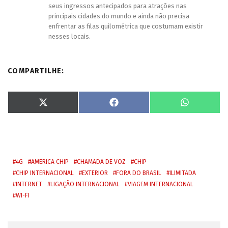
seus ingressos antecipados para atrações nas
principais cidades do mundo e ainda não precisa
enfrentar as filas quilométrica que costumam existir
nesses locais.
COMPARTILHE:
S
S
S
X
F
W
h
h
h
(
a
h
a
a
a
T
c
a
r
r
r
w
e
t
e
e
e
i
b
s
o
o
o
t
o
A
n
n
n
t
o
p
e
k
p
r
4G
AMERICA CHIP
CHAMADA DE VOZ
CHIP
)
CHIP INTERNACIONAL
EXTERIOR
FORA DO BRASIL
ILIMITADA
INTERNET
LIGAÇÃO INTERNACIONAL
VIAGEM INTERNACIONAL
WI-FI