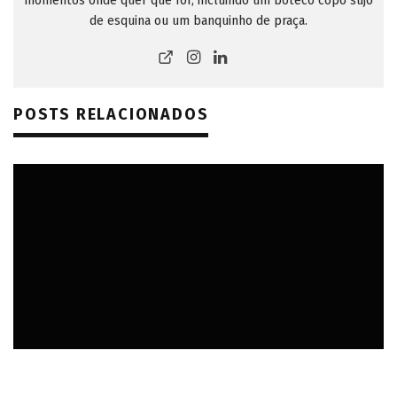
momentos onde quer que for, incluindo um boteco copo sujo
de esquina ou um banquinho de praça.
POSTS RELACIONADOS
DICAS
TRANSPORTE DE ALIMENTOS E BEBIDAS