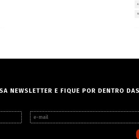
SA NEWSLETTER E FIQUE POR DENTRO DA
E
-
m
a
i