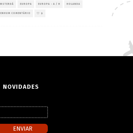
AMSTERDÃ
EUROPA
EUROPA - A / H
HOLANDA
NENHUM COMENTÁRIO
9
S NOVIDADES
ENVIAR