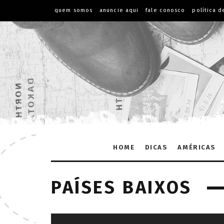
quem somos
anuncie aqui
fale conosco
política d
HOME
DICAS
AMÉRICAS
PAÍSES BAIXOS