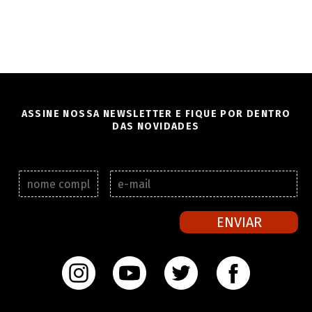
ASSINE NOSSA NEWSLETTER E FIQUE POR DENTRO
DAS NOVIDADES
N
E
o
-
m
m
e
a
ENVIAR
c
i
o
l
m
*
p
l
e