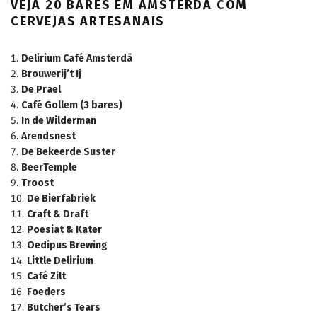
VEJA 20 BARES EM AMSTERDÃ COM
CERVEJAS ARTESANAIS
Delirium Café Amsterdã
Brouwerij’t Ij
De Prael
Café Gollem (3 bares)
In de Wilderman
Arendsnest
De Bekeerde Suster
BeerTemple
Troost
De Bierfabriek
Craft & Draft
Poesiat & Kater
Oedipus Brewing
Little Delirium
Café Zilt
Foeders
Butcher’s Tears