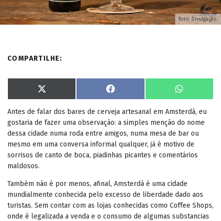
foto: Divulgação.
COMPARTILHE:
S
S
S
X
F
W
h
h
h
(
a
h
a
a
a
T
c
a
Antes de falar dos bares de cerveja artesanal em Amsterdã, eu
r
r
r
w
e
t
e
e
e
i
b
s
gostaria de fazer uma observação: a simples menção do nome
o
o
o
t
o
A
n
n
n
t
o
p
dessa cidade numa roda entre amigos, numa mesa de bar ou
e
k
p
mesmo em uma conversa informal qualquer, já é motivo de
r
)
sorrisos de canto de boca, piadinhas picantes e comentários
maldosos.
Também não é por menos, afinal, Amsterdã é uma cidade
mundialmente conhecida pelo excesso de liberdade dado aos
turistas. Sem contar com as lojas conhecidas como Coffee Shops,
onde é legalizada a venda e o consumo de algumas substancias