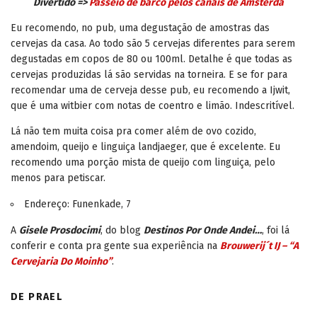
Divertido =>
Passeio de barco pelos canais de Amsterdã
Eu recomendo, no pub, uma degustação de amostras das
cervejas da casa. Ao todo são 5 cervejas diferentes para serem
degustadas em copos de 80 ou 100ml. Detalhe é que todas as
cervejas produzidas lá são servidas na torneira. E se for para
recomendar uma de cerveja desse pub, eu recomendo a Ijwit,
que é uma witbier com notas de coentro e limão. Indescritível.
Lá não tem muita coisa pra comer além de ovo cozido,
amendoim, queijo e linguiça landjaeger, que é excelente. Eu
recomendo uma porção mista de queijo com linguiça, pelo
menos para petiscar.
Endereço: Funenkade, 7
A
Gisele Prosdocimi
, do blog
Destinos Por Onde Andei…
, foi lá
conferir e conta pra gente sua experiência na
Brouwerij´t IJ – “A
Cervejaria Do Moinho”
.
DE PRAEL