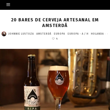
20 BARES DE CERVEJA ARTESANAL EM
AMSTERDÃ
JOHNNIE LUSTOZA
·
AMSTERDÃ
EUROPA
EUROPA - A / H
HOLANDA
·
·
4