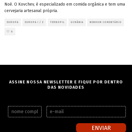
Noé. O Kovchev, é especializado em comida orgânica e tem uma
cervejaria artesanal própria.
EUROPA
EUROPA I / Z
TERNOPIL
UCRÂNIA
NENHUM COMENTÁRIO
0
ASSINE NOSSA NEWSLETTER E FIQUE POR DENTRO
DAS NOVIDADES
N
E
o
-
m
m
e
a
ENVIAR