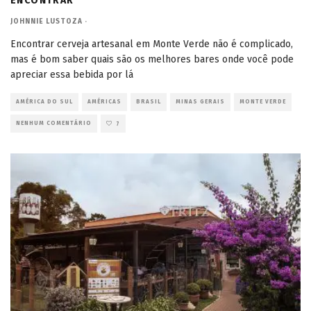
ENCONTRAR
JOHNNIE LUSTOZA
·
Encontrar cerveja artesanal em Monte Verde não é complicado,
mas é bom saber quais são os melhores bares onde você pode
apreciar essa bebida por lá
AMÉRICA DO SUL
AMÉRICAS
BRASIL
MINAS GERAIS
MONTE VERDE
NENHUM COMENTÁRIO
7