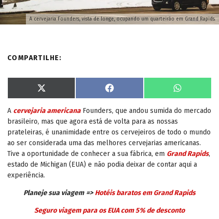
A cervejaria Founders, vista de longe, ocupando um quarteirão em Grand Rapids.
COMPARTILHE:
S
S
S
X
F
W
h
h
h
(
a
h
a
a
a
T
c
a
A
cervejaria americana
Founders, que andou sumida do mercado
r
r
r
w
e
t
e
e
e
i
b
s
brasileiro, mas que agora está de volta para as nossas
o
o
o
t
o
A
n
n
n
t
o
p
prateleiras, é unanimidade entre os cervejeiros de todo o mundo
e
k
p
ao ser considerada uma das melhores cervejarias americanas.
r
)
Tive a oportunidade de conhecer a sua fábrica, em
Grand Rapids
,
estado de Michigan (EUA) e não podia deixar de contar aqui a
experiência.
Planeje sua viagem
=>
Hotéis baratos em Grand Rapids
Seguro viagem para os EUA com 5% de desconto