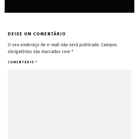
AMÉRICA DO SUL
AMÉRICAS
BELO HORIZONTE (MG)
BRASIL
MINAS GERAIS
DEIXE UM COMENTÁRIO
O seu endereço de e-mail não será publicado.
Campos
obrigatórios são marcados com
*
COMENTÁRIO
*