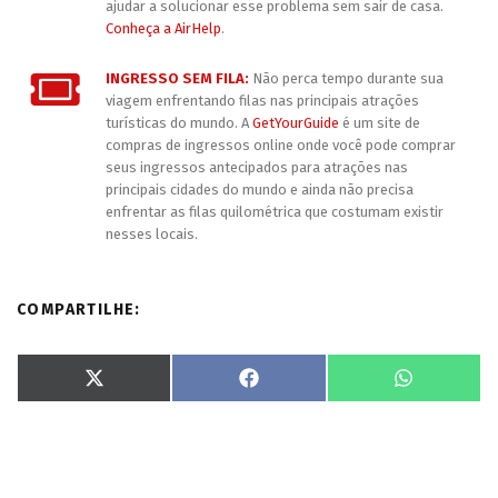
ajudar a solucionar esse problema sem sair de casa.
Conheça a AirHelp
.
INGRESSO SEM FILA:
Não perca tempo durante sua
viagem enfrentando filas nas principais atrações
turísticas do mundo. A
GetYourGuide
é um site de
compras de ingressos online onde você pode comprar
seus ingressos antecipados para atrações nas
principais cidades do mundo e ainda não precisa
enfrentar as filas quilométrica que costumam existir
nesses locais.
COMPARTILHE:
S
S
S
X
F
W
h
h
h
(
a
h
a
a
a
T
c
a
r
r
r
w
e
t
e
e
e
i
b
s
o
o
o
t
o
A
n
n
n
t
o
p
e
k
p