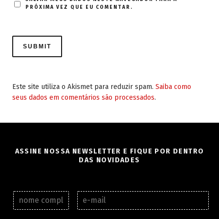
PRÓXIMA VEZ QUE EU COMENTAR.
Este site utiliza o Akismet para reduzir spam.
Saiba como
seus dados em comentários são processados
.
ASSINE NOSSA NEWSLETTER E FIQUE POR DENTRO
DAS NOVIDADES
N
E
o
-
m
m