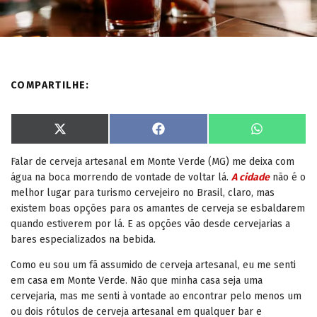
COMPARTILHE:
S
S
S
X
F
W
h
h
h
(
a
h
a
a
a
T
c
a
Falar de cerveja artesanal em Monte Verde (MG) me deixa com
r
r
r
w
e
t
e
e
e
i
b
s
água na boca morrendo de vontade de voltar lá.
A cidade
não é o
o
o
o
t
o
A
n
n
n
t
o
p
melhor lugar para turismo cervejeiro no Brasil, claro, mas
e
k
p
existem boas opções para os amantes de cerveja se esbaldarem
r
)
quando estiverem por lá. E as opções vão desde cervejarias a
bares especializados na bebida.
Como eu sou um fã assumido de cerveja artesanal, eu me senti
em casa em Monte Verde. Não que minha casa seja uma
cervejaria, mas me senti à vontade ao encontrar pelo menos um
ou dois rótulos de cerveja artesanal em qualquer bar e