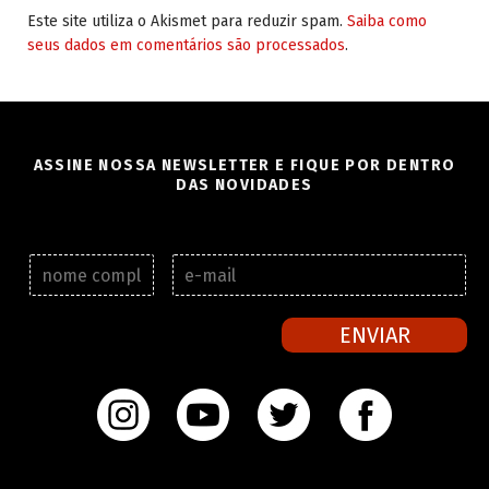
Este site utiliza o Akismet para reduzir spam.
Saiba como
seus dados em comentários são processados
.
ASSINE NOSSA NEWSLETTER E FIQUE POR DENTRO
DAS NOVIDADES
N
E
o
-
m
m
e
a
ENVIAR
c
i
o
l
m
*
p
l
e
t