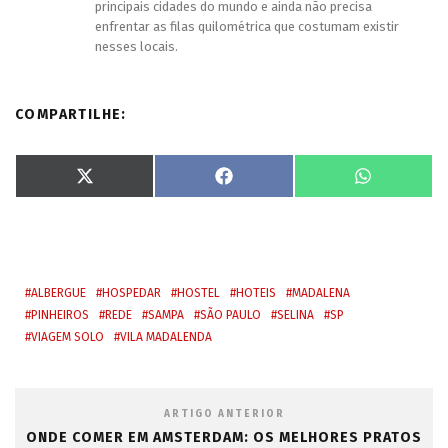
principais cidades do mundo e ainda não precisa
enfrentar as filas quilométrica que costumam existir
nesses locais.
COMPARTILHE:
S
S
S
X
F
W
h
h
h
(
a
h
a
a
a
T
c
a
r
r
r
w
e
t
e
e
e
i
b
s
o
o
o
t
o
A
n
n
n
t
o
p
e
k
p
r
ALBERGUE
HOSPEDAR
HOSTEL
HOTEIS
MADALENA
)
PINHEIROS
REDE
SAMPA
SÃO PAULO
SELINA
SP
VIAGEM SOLO
VILA MADALENDA
ARTIGO ANTERIOR
ONDE COMER EM AMSTERDAM: OS MELHORES PRATOS