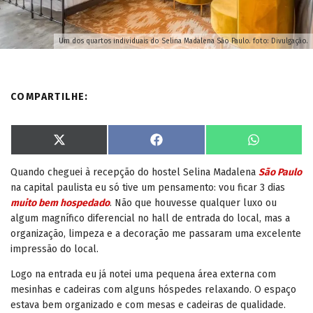
Um dos quartos individuais do Selina Madalena São Paulo. foto: Divulgação.
COMPARTILHE:
S
S
S
X
F
W
h
h
h
(
a
h
a
a
a
T
c
a
Quando cheguei à recepção do hostel Selina Madalena
São Paulo
r
r
r
w
e
t
e
e
e
i
b
s
na capital paulista eu só tive um pensamento: vou ficar 3 dias
o
o
o
t
o
A
n
n
n
t
o
p
muito bem hospedado
. Não que houvesse qualquer luxo ou
e
k
p
algum magnífico diferencial no hall de entrada do local, mas a
r
)
organização, limpeza e a decoração me passaram uma excelente
impressão do local.
Logo na entrada eu já notei uma pequena área externa com
mesinhas e cadeiras com alguns hóspedes relaxando. O espaço
estava bem organizado e com mesas e cadeiras de qualidade.