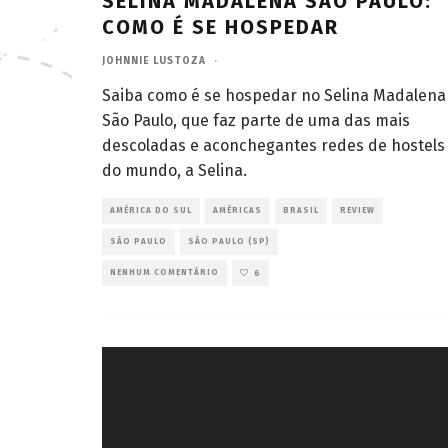
SELINA MADALENA SÃO PAULO:
COMO É SE HOSPEDAR
JOHNNIE LUSTOZA
·
Saiba como é se hospedar no Selina Madalena
São Paulo, que faz parte de uma das mais
descoladas e aconchegantes redes de hostels
do mundo, a Selina.
AMÉRICA DO SUL
AMÉRICAS
BRASIL
REVIEW
SÃO PAULO
SÃO PAULO (SP)
NENHUM COMENTÁRIO
6