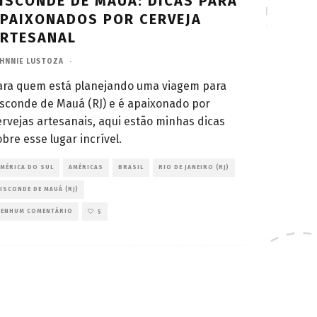
ISCONDE DE MAUÁ: DICAS PARA
PAIXONADOS POR CERVEJA
RTESANAL
HNNIE LUSTOZA
·
ara quem está planejando uma viagem para
isconde de Mauá (RJ) e é apaixonado por
ervejas artesanais, aqui estão minhas dicas
obre esse lugar incrível.
MÉRICA DO SUL
AMÉRICAS
BRASIL
RIO DE JANEIRO (RJ)
ISCONDE DE MAUÁ (RJ)
NENHUM COMENTÁRIO
5