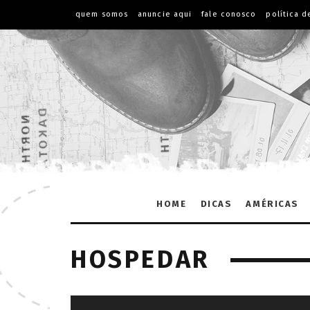
quem somos
anuncie aqui
fale conosco
política d
HOME
DICAS
AMÉRICAS
HOSPEDAR