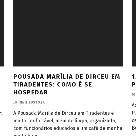
POUSADA MARÍLIA DE DIRCEU EM
1
TIRADENTES: COMO É SE
P
HOSPEDAR
JO
JOHNNIE LUSTOZA
·
A
es
P
A Pousada Marília de Dirceu em Tiradentes é
o
muito confortável, além de limpa, organizada,
B
com funcionários educados e um cafá de manhã
muito bom