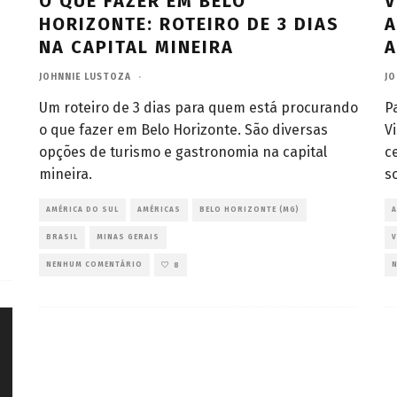
O QUE FAZER EM BELO
V
HORIZONTE: ROTEIRO DE 3 DIAS
A
NA CAPITAL MINEIRA
A
JOHNNIE LUSTOZA
·
JO
Um roteiro de 3 dias para quem está procurando
P
o que fazer em Belo Horizonte. São diversas
V
opções de turismo e gastronomia na capital
c
mineira.
s
AMÉRICA DO SUL
AMÉRICAS
BELO HORIZONTE (MG)
A
BRASIL
MINAS GERAIS
V
NENHUM COMENTÁRIO
8