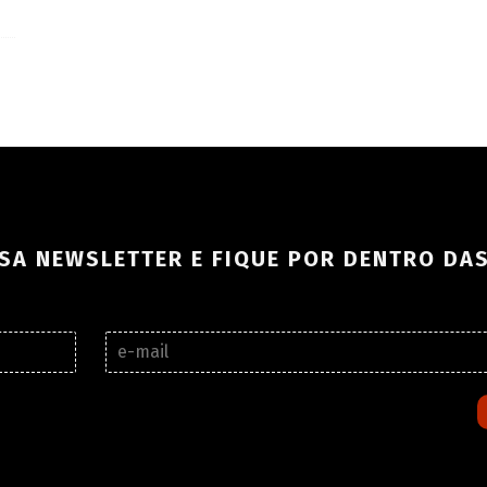
SA NEWSLETTER E FIQUE POR DENTRO DA
E
-
m
a
i
l
*