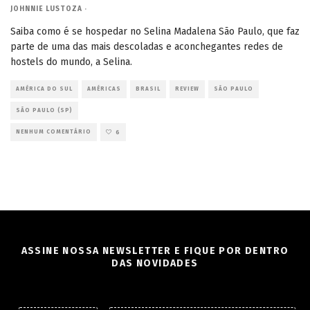
JOHNNIE LUSTOZA
·
Saiba como é se hospedar no Selina Madalena São Paulo, que faz
parte de uma das mais descoladas e aconchegantes redes de
hostels do mundo, a Selina.
AMÉRICA DO SUL
AMÉRICAS
BRASIL
REVIEW
SÃO PAULO
SÃO PAULO (SP)
NENHUM COMENTÁRIO
6
ASSINE NOSSA NEWSLETTER E FIQUE POR DENTRO
DAS NOVIDADES