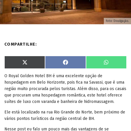
foto: Divulgação.
COMPARTILHE:
S
S
S
X
F
W
h
h
h
(
a
h
a
a
a
T
c
a
O Royal Golden Hotel BH é uma excelente opção de
r
r
r
w
e
t
e
e
e
i
b
s
hospedagem em Belo Horizonte, pois fica na Savassi, que é uma
o
o
o
t
o
A
n
n
n
t
o
p
região muito procurada pelos turistas. Além disso, para os casais
e
k
p
que procuram uma hospedagem romântica, este hotel oferece
r
)
suítes de luxo com varanda e banheira de hidromassagem.
Ele está localizado na rua Rio Grande do Norte, bem próximo de
vários pontos turísticos da região central de BH.
Nesse post eu falo um pouco mais das vantagens de se