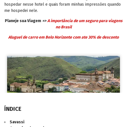
hospedar nesse hotel e quais foram minhas impressões quando
me hospedei nele.
Planeje sua Viagem
=>
A importância de um seguro para viagens
no Brasil
Aluguel de carro em Belo Horizonte com ate 30% de desconto
ÍNDICE
Savassi