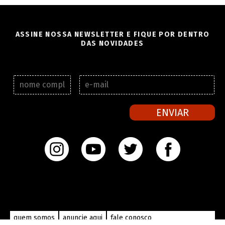
ASSINE NOSSA NEWSLETTER E FIQUE POR DENTRO
DAS NOVIDADES
N
E
o
-
m
m
e
a
ENVIAR
c
i
o
l
m
*
p
l
e
t
o
*
quem somos
anuncie aqui
fale conosco