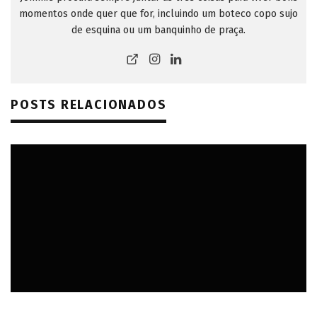
momentos onde quer que for, incluindo um boteco copo sujo
de esquina ou um banquinho de praça.
POSTS RELACIONADOS
AMÉRICA DO SUL
AMÉRICAS
BELO HORIZONTE (MG)
BRASIL
MINAS GERAIS