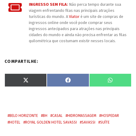
INGRESSO SEM FILA:
Não perca tempo durante sua
viagem enfrentando filas nas principais atrações
turísticas do mundo. A
Viator
é um site de compras de
ingressos online onde você pode comprar seus
ingressos antecipados para atrações nas principais
cidades do mundo e ainda não precisa enfrentar as filas
quilométrica que costumam existir nesses locais.
COMPARTILHE:
S
S
S
X
F
W
h
h
h
(
a
h
a
a
a
T
c
a
r
r
r
w
e
t
e
e
e
i
b
s
o
o
o
t
o
A
n
n
n
t
o
p
e
k
p
r
BELO HORIZONTE
BH
CASAL
HIDROMASSAGEM
HOSPEDAR
)
HOTEL
ROYAL GOLDEN HOTEL SAVASSI
SAVASSI
SUÍTE