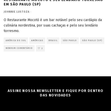
EM SÃO PAULO (SP)
JOHNNIE LUSTOZA
·
O Restaurante Mocotó é um bar notável pelo seu cardápio da
culinária nordestina, por suas cachaças e pelo seu lendário
torresmo.
AMÉRICA DO SUL
AMÉRICAS
BRASIL
SÃO PAULO
SÃO PAULO (SP)
NENHUM COMENTÁRIO
2
ASSINE NOSSA NEWSLETTER E FIQUE POR DENTRO
DAS NOVIDADES