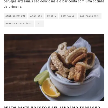
cervejas artesanais são deliciosas e o bar conta com uma cozinha
de primeira.
AMÉRICA DO SUL
AMÉRICAS
BRASIL
SÃO PAULO
SÃO PAULO (SP)
NENHUM COMENTÁRIO
2
RESTAURANTE MOCOTÓ E SEU LENDÁRIO TORRESMO