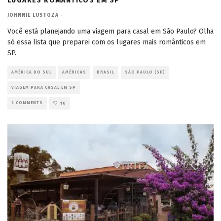
LUGARES ROMÂNTICOS EM SP
JOHNNIE LUSTOZA
·
Você está planejando uma viagem para casal em São Paulo? Olha
só essa lista que preparei com os lugares mais românticos em
SP.
AMÉRICA DO SUL
AMÉRICAS
BRASIL
SÃO PAULO (SP)
VIAGEM PARA CASAL EM SP
2 COMMENTS
16