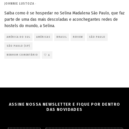
JOHNNIE LUSTOZA
·
Saiba como é se hospedar no Selina Madalena São Paulo, que faz
parte de uma das mais descoladas e aconchegantes redes de
hostels do mundo, a Selina.
AMÉRICA DO SUL
AMÉRICAS
BRASIL
REVIEW
SÃO PAULO
SÃO PAULO (SP)
NENHUM COMENTÁRIO
6
ASSINE NOSSA NEWSLETTER E FIQUE POR DENTRO
DAS NOVIDADES