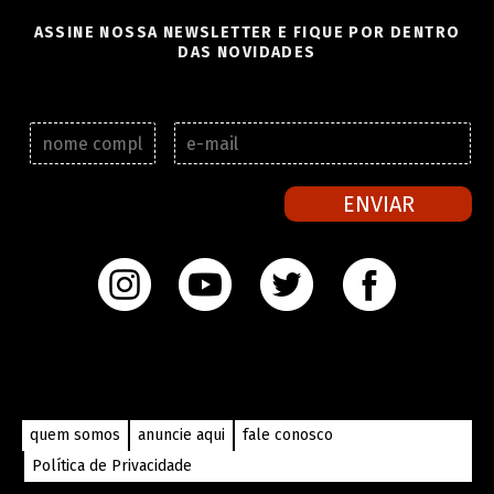
ASSINE NOSSA NEWSLETTER E FIQUE POR DENTRO
DAS NOVIDADES
N
E
o
-
m
m
e
a
ENVIAR
c
i
o
l
m
*
p
l
e
t
o
*
quem somos
anuncie aqui
fale conosco
Política de Privacidade