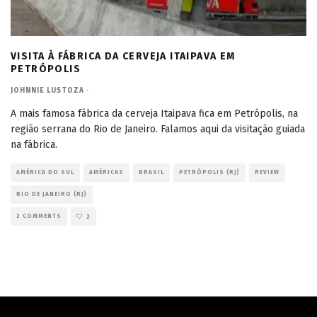
VISITA À FÁBRICA DA CERVEJA ITAIPAVA EM
PETRÓPOLIS
JOHNNIE LUSTOZA
·
A mais famosa fábrica da cerveja Itaipava fica em Petrópolis, na
região serrana do Rio de Janeiro. Falamos aqui da visitação guiada
na fábrica.
AMÉRICA DO SUL
AMÉRICAS
BRASIL
PETRÓPOLIS (RJ)
REVIEW
RIO DE JANEIRO (RJ)
2 COMMENTS
2