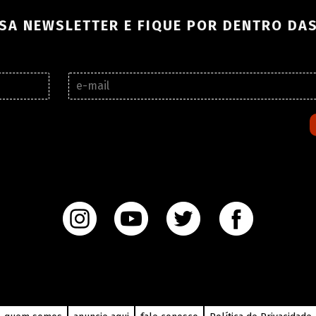
SA NEWSLETTER E FIQUE POR DENTRO DA
E
-
m
a
i
l
*