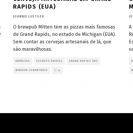
RAPIDS (EUA)
M
JOHNNIE LUSTOZA
·
JO
a
O brewpub Mitten tem as pizzas mais famosas
A
r
de Grand Rapids, no estado de Michigan (EUA).
R
Sem contar as cervejas artesanais de lá, que
E
são maravilhosas.
v
AMÉRICAS
ESTADOS UNIDOS
GRAND RAPIDS (MI)
NENHUM COMENTÁRIO
0