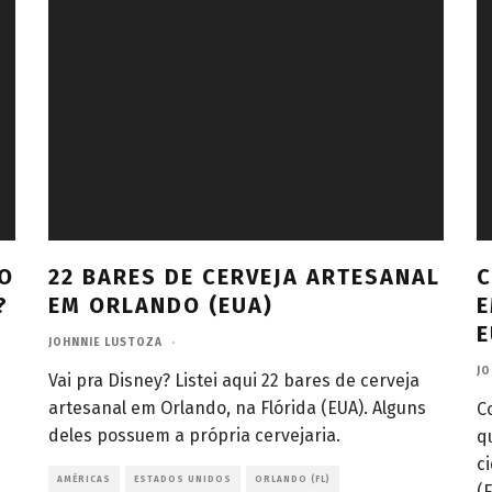
NO
22 BARES DE CERVEJA ARTESANAL
C
?
EM ORLANDO (EUA)
E
E
JOHNNIE LUSTOZA
·
JO
Vai pra Disney? Listei aqui 22 bares de cerveja
artesanal em Orlando, na Flórida (EUA). Alguns
C
deles possuem a própria cervejaria.
q
c
AMÉRICAS
ESTADOS UNIDOS
ORLANDO (FL)
(