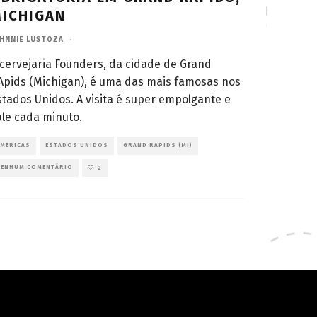
ICHIGAN
HNNIE LUSTOZA
·
 cervejaria Founders, da cidade de Grand
Apids (Michigan), é uma das mais famosas nos
stados Unidos. A visita é super empolgante e
ale cada minuto.
AMÉRICAS
ESTADOS UNIDOS
GRAND RAPIDS (MI)
NENHUM COMENTÁRIO
2