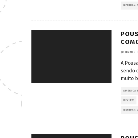
NENHUM 
POUS
COMO
JOHNNIE 
A Pous
sendo q
muito b
AMÉRICA 
REVIEW
NENHUM 