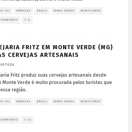
DO SUL
AMÉRICAS
BRASIL
MINAS GERAIS
MONTE VERDE
COMENTÁRIO
8
EJARIA FRITZ EM MONTE VERDE (MG)
AS CERVEJAS ARTESANAIS
LUSTOZA
·
jaria Fritz produz suas cervejas artesanais desde
 Monte Verde é muito procurada pelos turistas que
 essa região.
DO SUL
AMÉRICAS
BRASIL
MINAS GERAIS
MONTE VERDE
COMENTÁRIO
12