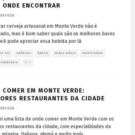
: ONDE ENCONTRAR
LUSTOZA
·
ar cerveja artesanal em Monte Verde não é
ado, mas é bom saber quais são os melhores bares
cê pode apreciar essa bebida por lá
DO SUL
AMÉRICAS
BRASIL
MINAS GERAIS
MONTE VERDE
COMENTÁRIO
7
 COMER EM MONTE VERDE:
ORES RESTAURANTES DA CIDADE
LUSTOZA
·
ei uma lista de onde comer em Monte Verde com os
s restaurantes da cidade, com especialidades da
 mineira, italiana, alemã e muito mais.