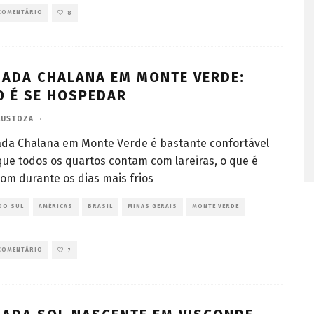
COMENTÁRIO
8
ADA CHALANA EM MONTE VERDE:
 É SE HOSPEDAR
LUSTOZA
·
ada Chalana em Monte Verde é bastante confortável
ue todos os quartos contam com lareiras, o que é
om durante os dias mais frios
DO SUL
AMÉRICAS
BRASIL
MINAS GERAIS
MONTE VERDE
COMENTÁRIO
7