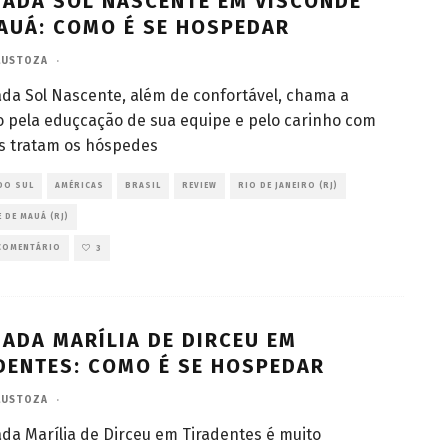
ADA SOL NASCENTE EM VISCONDE
AUÁ: COMO É SE HOSPEDAR
LUSTOZA
·
da Sol Nascente, além de confortável, chama a
 pela eduçcação de sua equipe e pelo carinho com
s tratam os hóspedes
DO SUL
AMÉRICAS
BRASIL
REVIEW
RIO DE JANEIRO (RJ)
 DE MAUÁ (RJ)
COMENTÁRIO
3
ADA MARÍLIA DE DIRCEU EM
DENTES: COMO É SE HOSPEDAR
LUSTOZA
·
da Marília de Dirceu em Tiradentes é muito