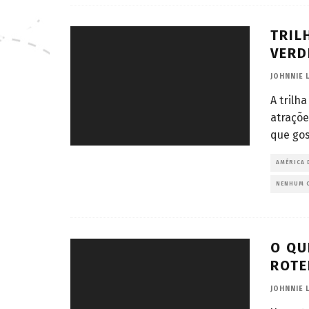
TRIL
VERD
JOHNNIE 
A tril
atraçõe
que gos
AMÉRICA 
NENHUM 
O QU
ROTE
JOHNNIE 