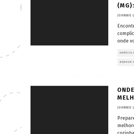
(MG)
JOHNNIE 
Encontr
complic
onde vo
AMÉRICA 
NENHUM 
ONDE
MELH
JOHNNIE 
Prepar
melhore
cozinha