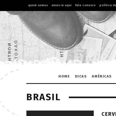
quem somos
anuncie aqui
fale conosco
política d
HOME
DICAS
AMÉRICAS
BRASIL
CERV