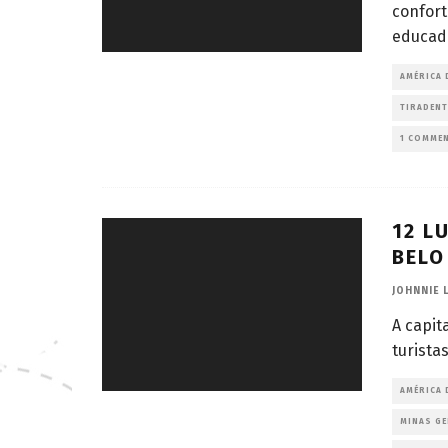
confort
educad
AMÉRICA 
TIRADENT
1 COMME
12 L
BELO
JOHNNIE 
A capit
turista
AMÉRICA 
MINAS GE