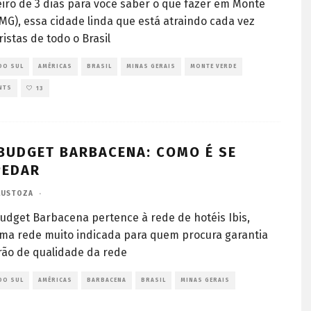
iro de 3 dias para você saber o que fazer em Monte
MG), essa cidade linda que está atraindo cada vez
ristas de todo o Brasil
DO SUL
AMÉRICAS
BRASIL
MINAS GERAIS
MONTE VERDE
NTS
13
 BUDGET BARBACENA: COMO É SE
PEDAR
LUSTOZA
·
Budget Barbacena pertence à rede de hotéis Ibis,
ma rede muito indicada para quem procura garantia
ão de qualidade da rede
DO SUL
AMÉRICAS
BARBACENA
BRASIL
MINAS GERAIS