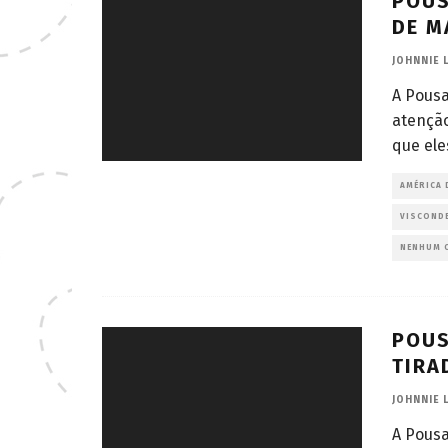
POUS
DE M
JOHNNIE 
A Pousa
atenção
que ele
AMÉRICA 
VISCONDE
NENHUM 
POUS
TIRA
JOHNNIE 
A Pousa