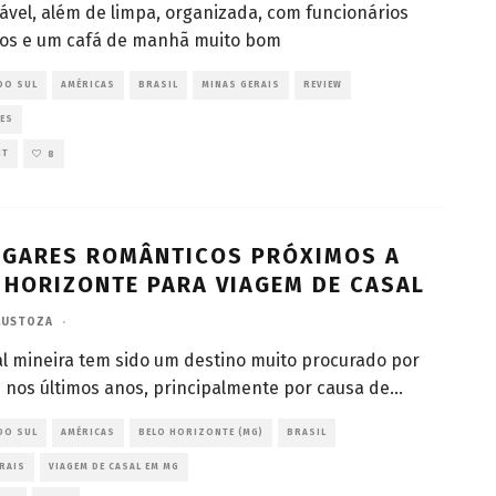
ável, além de limpa, organizada, com funcionários
os e um cafá de manhã muito bom
DO SUL
AMÉRICAS
BRASIL
MINAS GERAIS
REVIEW
ES
NT
8
UGARES ROMÂNTICOS PRÓXIMOS A
 HORIZONTE PARA VIAGEM DE CASAL
LUSTOZA
·
al mineira tem sido um destino muito procurado por
s nos últimos anos, principalmente por causa de
...
DO SUL
AMÉRICAS
BELO HORIZONTE (MG)
BRASIL
RAIS
VIAGEM DE CASAL EM MG