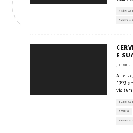
AMÉRICA 
NENHUM 
CERV
E SU
JOHNNIE 
A cerve
1993 em
visitam
AMÉRICA 
REVIEW
NENHUM 