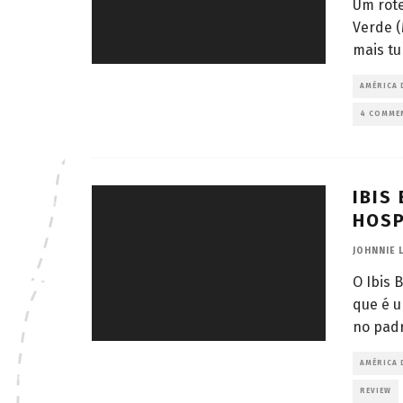
Um rote
Verde (
mais tu
AMÉRICA 
4 COMME
IBIS
HOS
JOHNNIE 
O Ibis 
que é u
no padr
AMÉRICA 
REVIEW