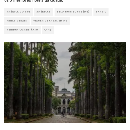
os 5 melhores hotéis da cidade.
AMÉRICA DO SUL
AMÉRICAS
BELO HORIZONTE (MG)
BRASIL
MINAS GERAIS
VIAGEM DE CASAL EM MG
NENHUM COMENTÁRIO
10