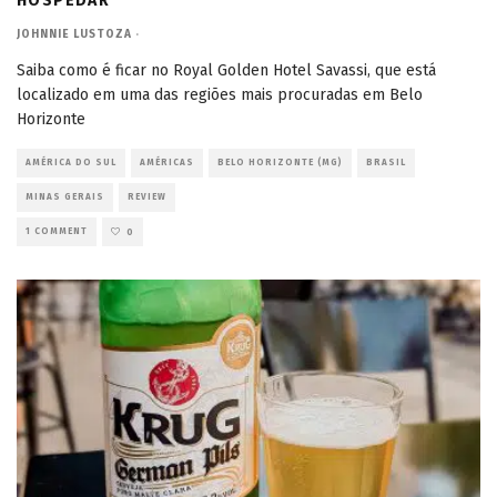
HOSPEDAR
JOHNNIE LUSTOZA
·
Saiba como é ficar no Royal Golden Hotel Savassi, que está
localizado em uma das regiões mais procuradas em Belo
Horizonte
AMÉRICA DO SUL
AMÉRICAS
BELO HORIZONTE (MG)
BRASIL
MINAS GERAIS
REVIEW
1 COMMENT
0