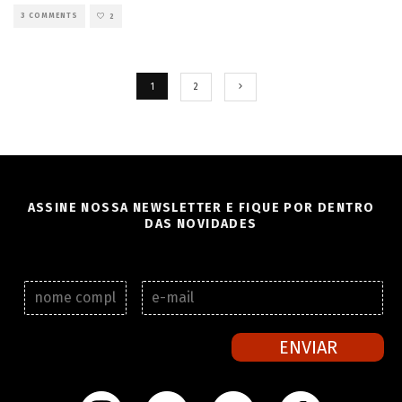
3 COMMENTS
2
1
2
ASSINE NOSSA NEWSLETTER E FIQUE POR DENTRO
DAS NOVIDADES
N
E
o
-
m
m
e
a
ENVIAR
c
i
o
l
m
*