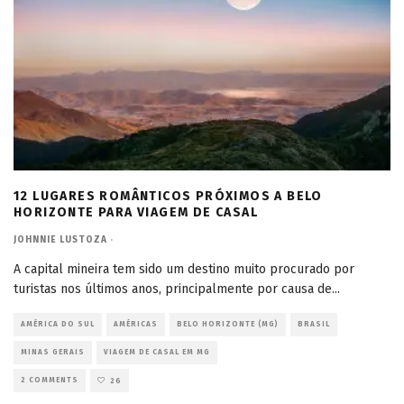
12 LUGARES ROMÂNTICOS PRÓXIMOS A BELO
HORIZONTE PARA VIAGEM DE CASAL
JOHNNIE LUSTOZA
·
A capital mineira tem sido um destino muito procurado por
turistas nos últimos anos, principalmente por causa de
...
AMÉRICA DO SUL
AMÉRICAS
BELO HORIZONTE (MG)
BRASIL
MINAS GERAIS
VIAGEM DE CASAL EM MG
2 COMMENTS
26