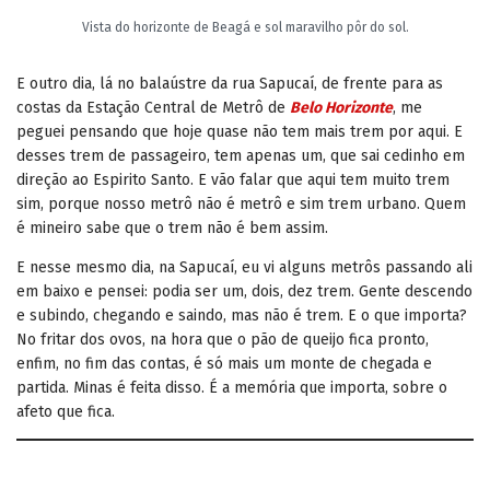
Vista do horizonte de Beagá e sol maravilho pôr do sol.
E outro dia, lá no balaústre da rua Sapucaí, de frente para as
costas da Estação Central de Metrô de
Belo Horizonte
, me
peguei pensando que hoje quase não tem mais trem por aqui. E
desses trem de passageiro, tem apenas um, que sai cedinho em
direção ao Espirito Santo. E vão falar que aqui tem muito trem
sim, porque nosso metrô não é metrô e sim trem urbano. Quem
é mineiro sabe que o trem não é bem assim.
E nesse mesmo dia, na Sapucaí, eu vi alguns metrôs passando ali
em baixo e pensei: podia ser um, dois, dez trem. Gente descendo
e subindo, chegando e saindo, mas não é trem. E o que importa?
No fritar dos ovos, na hora que o pão de queijo fica pronto,
enfim, no fim das contas, é só mais um monte de chegada e
partida. Minas é feita disso. É a memória que importa, sobre o
afeto que fica.