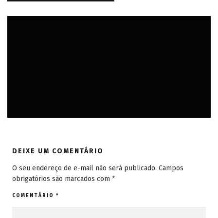
AMÉRICA DO SUL
AMÉRICAS
BELO HORIZONTE (MG)
BRASIL
MINAS GERAIS
REVIEW
DEIXE UM COMENTÁRIO
O seu endereço de e-mail não será publicado.
Campos
obrigatórios são marcados com
*
COMENTÁRIO
*