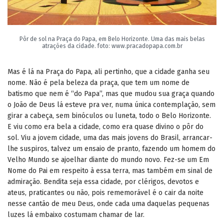
Pôr de sol na Praça do Papa, em Belo Horizonte. Uma das mais belas
atrações da cidade. foto:
www.pracadopapa.com.br
Mas é lá na Praça do Papa, ali pertinho, que a cidade ganha seu
nome. Não é pela beleza da praça, que tem um nome de
batismo que nem é “do Papa”, mas que mudou sua graça quando
o João de Deus lá esteve pra ver, numa única contemplação, sem
girar a cabeça, sem binóculos ou luneta, todo o Belo Horizonte.
E viu como era bela a cidade, como era quase divino o pôr do
sol. Viu a jovem cidade, uma das mais jovens do Brasil, arrancar-
lhe suspiros, talvez um ensaio de pranto, fazendo um homem do
Velho Mundo se ajoelhar diante do mundo novo. Fez-se um Em
Nome do Pai em respeito à essa terra, mas também em sinal de
admiração. Bendita seja essa cidade, por clérigos, devotos e
ateus, praticantes ou não, pois rememorável é o cair da noite
nesse cantão de meu Deus, onde cada uma daquelas pequenas
luzes lá embaixo costumam chamar de lar.