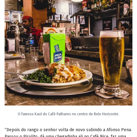
O famoso Kaol do Café Palhares no centro de Belo Horizonte.
“Depois do rango o senhor volta de novo subindo a Afonso Pena.
Passou o Pirulito, dá uma chegadinha ali no Café Nice, faz uma