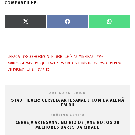
COMPARTILHE:
S
S
S
X
F
W
h
h
h
(
a
h
a
a
a
T
c
a
r
r
r
w
e
t
e
e
e
i
b
s
o
o
o
t
o
A
n
n
n
t
o
p
e
k
p
r
BEAGÁ
BELO HORIZONTE
BH
GÍRIAS MINEIRAS
MG
)
MINAS GERAIS
O QUE FAZER
PONTOS TURÍSTICOS
SÔ
TREM
TURISMO
UAI
VISITA
ARTIGO ANTERIOR
STADT JEVER: CERVEJA ARTESANAL E COMIDA ALEMÃ
EM BH
PRÓXIMO ARTIGO
CERVEJA ARTESANAL NO RIO DE JANEIRO: OS 20
MELHORES BARES DA CIDADE