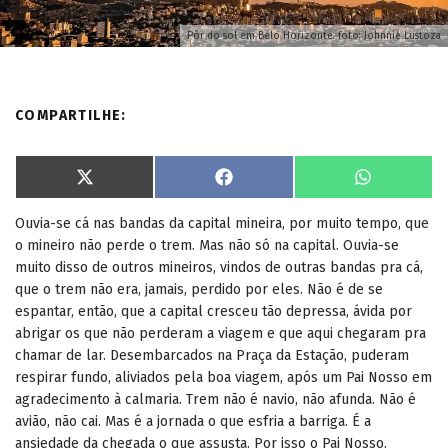
Pôr do sol em Belo Horizonte. foto: Johnnie Lustoza
COMPARTILHE:
S
S
S
X
F
W
h
h
h
(
a
h
a
a
a
T
c
a
Ouvia-se cá nas bandas da capital mineira, por muito tempo, que
r
r
r
w
e
t
e
e
e
i
b
s
o mineiro não perde o trem. Mas não só na capital. Ouvia-se
o
o
o
t
o
A
n
n
n
t
o
p
muito disso de outros mineiros, vindos de outras bandas pra cá,
e
k
p
que o trem não era, jamais, perdido por eles. Não é de se
r
)
espantar, então, que a capital cresceu tão depressa, ávida por
abrigar os que não perderam a viagem e que aqui chegaram pra
chamar de lar. Desembarcados na Praça da Estação, puderam
respirar fundo, aliviados pela boa viagem, após um Pai Nosso em
agradecimento à calmaria. Trem não é navio, não afunda. Não é
avião, não cai. Mas é a jornada o que esfria a barriga. É a
ansiedade da chegada o que assusta. Por isso o Pai Nosso.