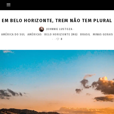
EM BELO HORIZONTE, TREM NÃO TEM PLURAL
JOHNNIE LUSTOZA
·
AMÉRICA DO SUL
AMÉRICAS
BELO HORIZONTE (MG)
BRASIL
MINAS GERAIS
·
·
8