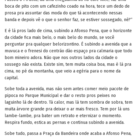
boca de pito com um cafezinho coado na hora, tece um dedo de
prosa pra assuntar das moda do que tá acontecendo nessas
banda e depois vê o que o senhor faz, se estiver sossegado, né?”
E é lá pros lado de cima, subindo a Afonso Pena, que o horizonte
da cidade fica mais belo, o mais belo do mundo, se você
perguntar pra qualquer belorizontino. É subindo a avenida que a
muvuca e o frenesi do centrão dão espaço pra calmaria que todo
bom mineiro adora. Não que nos outros lados da cidade o
sossego não exista. Existe sim, tem muita coisa boa, mas é lá pra
cima, no pé da montanha, que veio a egéria para o nome da
capital.
Sobe toda a avenida, mas não sem antes comer meio pacote de
pipoca no Parque Municipal e dar o resto pros peixes no
laguinho lá de dentro. Tá calor, mas lá tem sombra de sobra, tem
muita árvore grande pra deixar o ar mais fresco. Tem por lá uns
lambe-lambe, pra bater um retrato e eternizar o momento.
Respira fundo, estica as pernas e continua subindo a avenida.
Sobe tudo, passa a Praça da Bandeira onde acaba a Afonso Pena,