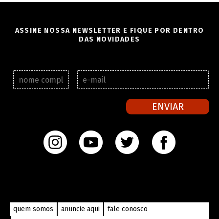
ASSINE NOSSA NEWSLETTER E FIQUE POR DENTRO
DAS NOVIDADES
N
E
o
-
m
m
e
a
ENVIAR
c
i
o
l
m
*
p
l
e
t
o
*
quem somos
anuncie aqui
fale conosco