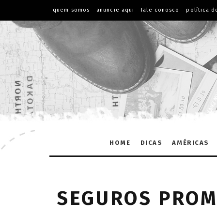
quem somos
anuncie aqui
fale conosco
política d
HOME
DICAS
AMÉRICAS
SEGUROS PROM