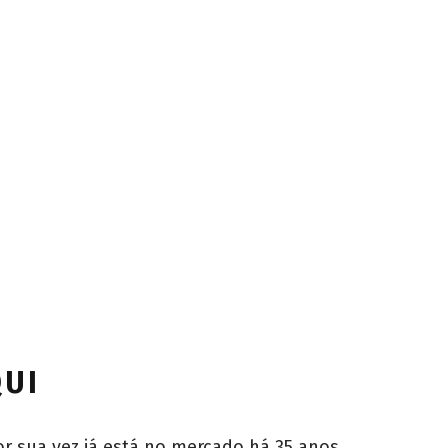
QUI
r sua vez já está no mercado há 35 anos,