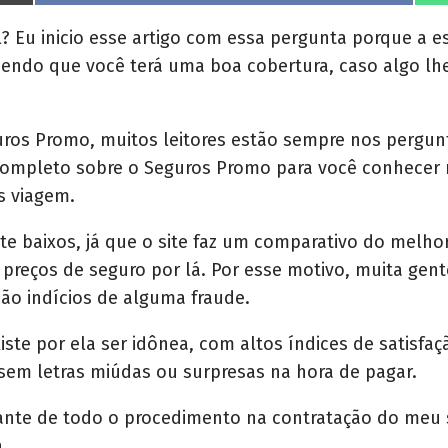
h
a
r
 Eu inicio esse artigo com essa pergunta porque a e
e
abendo que você terá uma boa cobertura, caso algo lhe
o
n
ros Promo, muitos leitores estão sempre nos pergunt
a completo sobre o Seguros Promo para você conhecer
s viagem.
e baixos, já que o site faz um comparativo do melhor
reços de seguro por lá. Por esse motivo, muita gent
são indícios de alguma fraude.
te por ela ser idônea, com altos índices de satisfaçã
sem letras miúdas ou surpresas na hora de pagar.
tante de todo o procedimento na contratação do meu
.