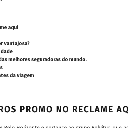
me aqui
o
r vantajosa?
lidade
 das melhores seguradoras do mundo.
os
ntes da viagem
ROS PROMO NO RECLAME A
Belo Horizonte e pertence ao grupo Belvitur, que po