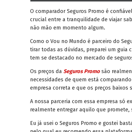
h
a
r
O comparador Seguros Promo é confiável?
e
crucial entre a tranquilidade de viajar s
o
n
não mão em momento algum.
Como o Vou no Mundo é parceiro do Segu
tirar todas as dúvidas, preparei um gui
tem se destacado no mercado de seguro
Os preços da
Seguros Promo
são realment
necessidades de quem está comparando p
empresa correta e que os preços baixos 
A nossa parceria com essa empresa só exis
realmente entregar aquilo que promete, 
Eu já usei o Seguros Promo e gostei bas
pelo qual eu recomendo essa plataforma