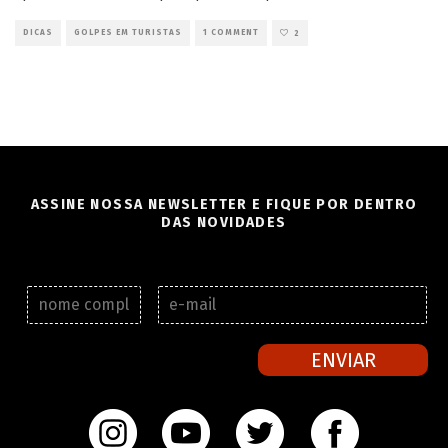
DICAS
GOLPES EM TURISTAS
1 COMMENT
2
ASSINE NOSSA NEWSLETTER E FIQUE POR DENTRO
DAS NOVIDADES
N
E
o
-
m
m
e
a
ENVIAR
c
i
o
l
m
*
p