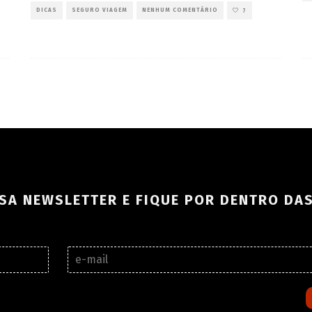
DICAS
SEGURO VIAGEM
NENHUM COMENTÁRIO
7
SA NEWSLETTER E FIQUE POR DENTRO DA
E
-
m
a
i