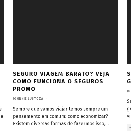
SEGURO VIAGEM BARATO? VEJA
S
COMO FUNCIONA O SEGUROS
G
PROMO
JO
JOHNNIE LUSTOZA
·
S
g
é
Sempre que vamos viajar temos sempre um
v
se
pensamento em comum: como economizar?
Existem diversas formas de fazermos isso,
...
D