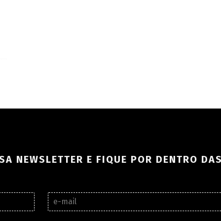
SA NEWSLETTER E FIQUE POR DENTRO DA
E
-
m