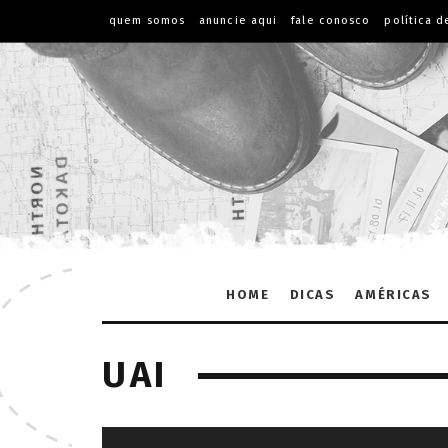
quem somos
anuncie aqui
fale conosco
política d
HOME
DICAS
AMÉRICAS
UAI