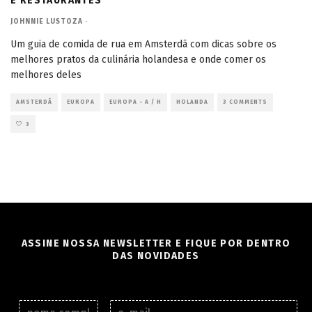
E RESTAURANTES
JOHNNIE LUSTOZA
·
Um guia de comida de rua em Amsterdã com dicas sobre os
melhores pratos da culinária holandesa e onde comer os
melhores deles
AMSTERDÃ
EUROPA
EUROPA - A / H
HOLANDA
3 COMMENTS
3
ASSINE NOSSA NEWSLETTER E FIQUE POR DENTRO
DAS NOVIDADES
N
E