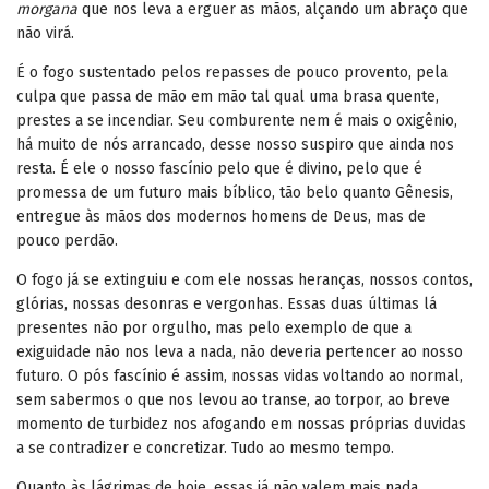
morgana
que nos leva a erguer as mãos, alçando um abraço que
não virá.
É o fogo sustentado pelos repasses de pouco provento, pela
culpa que passa de mão em mão tal qual uma brasa quente,
prestes a se incendiar. Seu comburente nem é mais o oxigênio,
há muito de nós arrancado, desse nosso suspiro que ainda nos
resta. É ele o nosso fascínio pelo que é divino, pelo que é
promessa de um futuro mais bíblico, tão belo quanto Gênesis,
entregue às mãos dos modernos homens de Deus, mas de
pouco perdão.
O fogo já se extinguiu e com ele nossas heranças, nossos contos,
glórias, nossas desonras e vergonhas. Essas duas últimas lá
presentes não por orgulho, mas pelo exemplo de que a
exiguidade não nos leva a nada, não deveria pertencer ao nosso
futuro. O pós fascínio é assim, nossas vidas voltando ao normal,
sem sabermos o que nos levou ao transe, ao torpor, ao breve
momento de turbidez nos afogando em nossas próprias duvidas
a se contradizer e concretizar. Tudo ao mesmo tempo.
Quanto às lágrimas de hoje, essas já não valem mais nada.