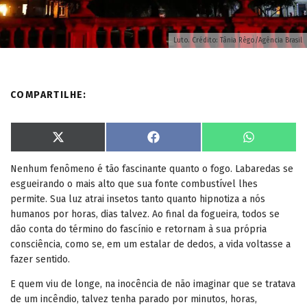
Luto. Crédito: Tânia Rêgo/Agência Brasil
COMPARTILHE:
S
S
S
X
F
W
h
h
h
(
a
h
a
a
a
T
c
a
Nenhum fenômeno é tão fascinante quanto o fogo. Labaredas se
r
r
r
w
e
t
e
e
e
i
b
s
esgueirando o mais alto que sua fonte combustível lhes
o
o
o
t
o
A
n
n
n
t
o
p
permite. Sua luz atrai insetos tanto quanto hipnotiza a nós
e
k
p
humanos por horas, dias talvez. Ao final da fogueira, todos se
r
)
dão conta do término do fascínio e retornam à sua própria
consciência, como se, em um estalar de dedos, a vida voltasse a
fazer sentido.
E quem viu de longe, na inocência de não imaginar que se tratava
de um incêndio, talvez tenha parado por minutos, horas,