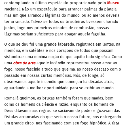
contemplando o último espetáculo proporcionado pelo
Museu
Nacional. Não um espetáculo para arrancar palmas da plateia,
mas um que arrancou lágrimas do mundo, ou ao menos deveria
ter arrancado. Talvez se todos os brasileiros tivessem chorado
juntos, logo nos primeiros minutos de combustão, nossas
lágrimas seriam suficientes para apagar aquela fagulha.
O que se deu foi uma grande labareda, registrada em lentes, na
memória, em satélites e nos corações de todos que possam
vislumbrar uma mínima noção do que aquilo tudo significa. Como
uma
obra de arte
aquele incêndio representou nosso amor ao
fogo, nosso fascínio a tudo que queima, ao nosso descaso com o
passado em nossas curtas memórias. Nós, de longe, só
observamos aquele incêndio que começou há décadas atrás,
aguardando a melhor oportunidade para se exibir ao mundo.
Roma já queimou, as bruxas também foram queimadas, bem
como os homens da ciência e razão, enquanto os homens de
Deus ditavam suas regras, se saciavam de poder e gozavam das
fístulas arrancadas do que seria o nosso futuro, nos entregando
um grande circo, nos fascinando com seu fogo hipnótico. A
fata