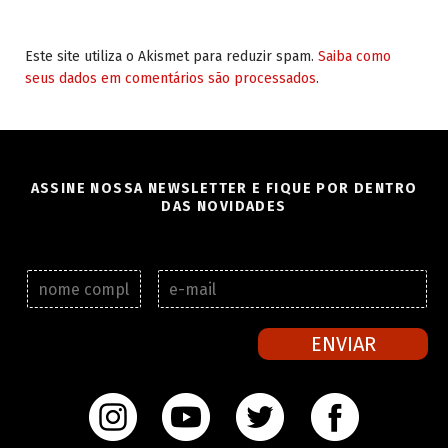
Este site utiliza o Akismet para reduzir spam.
Saiba como
seus dados em comentários são processados
.
ASSINE NOSSA NEWSLETTER E FIQUE POR DENTRO
DAS NOVIDADES
N
E
o
-
m
m
e
a
ENVIAR
c
i
o
l
m
*
p
l