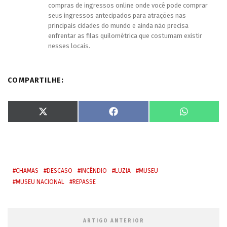
compras de ingressos online onde você pode comprar
seus ingressos antecipados para atrações nas
principais cidades do mundo e ainda não precisa
enfrentar as filas quilométrica que costumam existir
nesses locais.
COMPARTILHE:
S
S
S
X
F
W
h
h
h
(
a
h
a
a
a
T
c
a
r
r
r
w
e
t
e
e
e
i
b
s
o
o
o
t
o
A
n
n
n
t
o
p
e
k
p
r
CHAMAS
DESCASO
INCÊNDIO
LUZIA
MUSEU
)
MUSEU NACIONAL
REPASSE
ARTIGO ANTERIOR