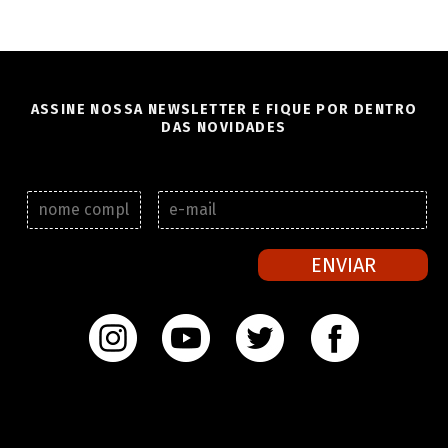
ASSINE NOSSA NEWSLETTER E FIQUE POR DENTRO
DAS NOVIDADES
N
E
o
-
m
m
e
a
ENVIAR
c
i
o
l
m
*
p
l
e
t
o
*