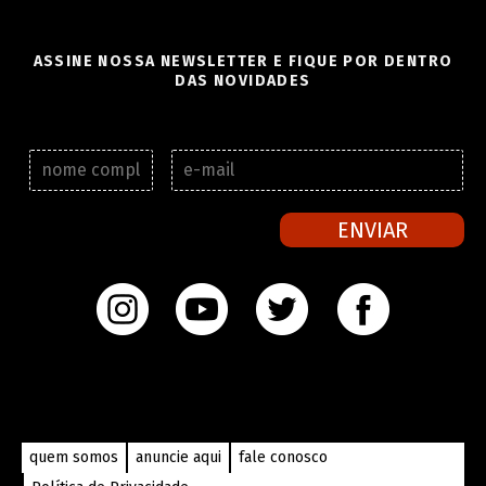
ASSINE NOSSA NEWSLETTER E FIQUE POR DENTRO
DAS NOVIDADES
N
E
o
-
m
m
e
a
ENVIAR
c
i
o
l
m
*
p
l
e
t
o
*
quem somos
anuncie aqui
fale conosco