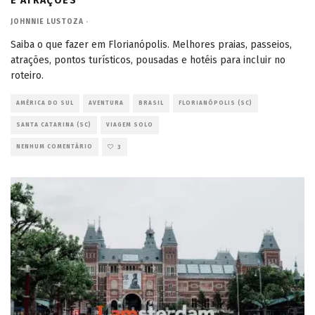
E ATRAÇÕES
JOHNNIE LUSTOZA
·
Saiba o que fazer em Florianópolis. Melhores praias, passeios,
atrações, pontos turísticos, pousadas e hotéis para incluir no
roteiro.
AMÉRICA DO SUL
AVENTURA
BRASIL
FLORIANÓPOLIS (SC)
SANTA CATARINA (SC)
VIAGEM SOLO
NENHUM COMENTÁRIO
3