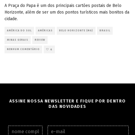
A Praça do Papa é um dos principais cartões postais de Belo
Horizonte, além de ser um dos pontos turísticos mais bonitos da
cidade.
AMÉRICA DO SUL
AMÉRICAS
BELO HORIZONTE (MG)
BRASIL
MINAS GERAIS
REVIEW
NENHUM COMENTÁRIO
6
ASSINE NOSSA NEWSLETTER E FIQUE POR DENTRO
DAS NOVIDADES
N
E
o
-