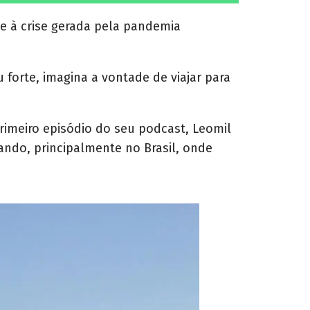
h
a
r
e à crise gerada pela pandemia
e
o
n
 forte, imagina a vontade de viajar para
primeiro episódio do seu podcast, Leomil
ndo, principalmente no Brasil, onde