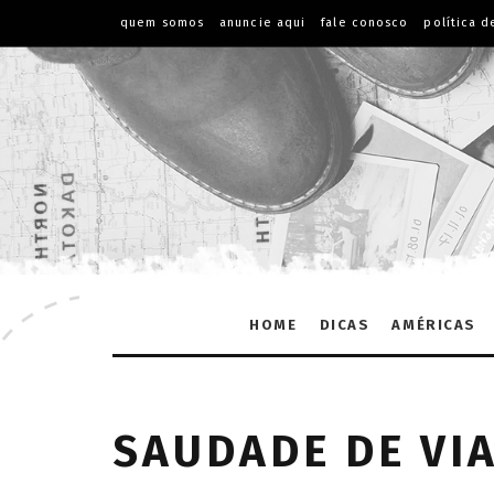
quem somos
anuncie aqui
fale conosco
política d
HOME
DICAS
AMÉRICAS
SAUDADE DE VI