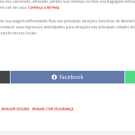
eu voo cancelado, atrasado, perdeu sua conexão ou teve sua bagagem extravia
em sair de casa.
Conheça a AirHelp
.
e sua viagem enfrentando filas nas principais atrações turísticas de Amster
comprar seus ingressos antecipados para atrações nas principais cidades do
existir nesses locais.
S
Facebook
h
a
r
e
o
n
VIAGEM SEGURA
VIAJAR COM SEGURANÇA