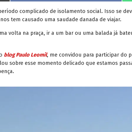
h
a
r
ríodo complicado de isolamento social. Isso se dev
e
 nos tem causado uma saudade danada de viajar.
o
n
ma volta na praça, ir a um bar ou uma balada já bateu
do
blog Paulo Leomil
, me convidou para participar do 
falou sobre esse momento delicado que estamos passa
oença.