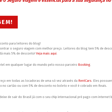
e o Seguro Viagem é essencial para a sua segurança no 
GEM!
onto para leitores do blog!
ntrar o seguro viagem com melhor preço. Leitores do blog tem 5% de desco
 dá mais 5% de desconto!
Veja mais aqui
.
tel em qualquer lugar do mundo pelo nosso parceiro
Booking
.
eço em todas as locadoras de uma só vez através da
RentCars
. Eles possue
x no cartão ou com 5% de desconto no boleto e você é cobrado em Reais.
eixe de sair do Brasil já com o seu chip internacional pré pago com internet