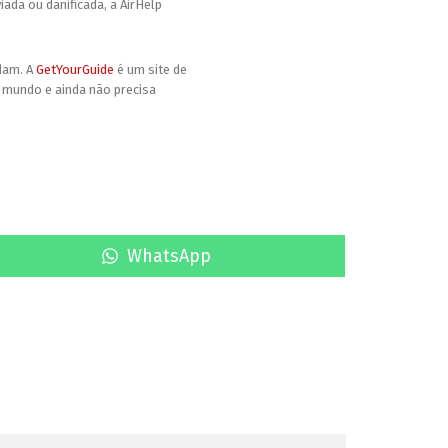
da ou danificada, a AirHelp
dam. A
GetYourGuide
é um site de
 mundo e ainda não precisa
S
WhatsApp
h
a
r
e
o
n