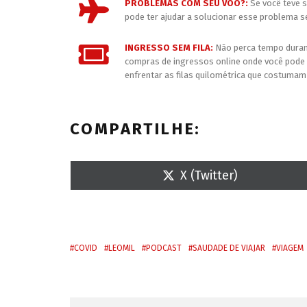
PROBLEMAS COM SEU VOO?:
Se você teve s
pode ter ajudar a solucionar esse problema s
INGRESSO SEM FILA:
Não perca tempo durant
compras de ingressos online onde você pode 
enfrentar as filas quilométrica que costumam 
COMPARTILHE:
S
X (Twitter)
h
a
r
e
o
n
COVID
LEOMIL
PODCAST
SAUDADE DE VIAJAR
VIAGEM