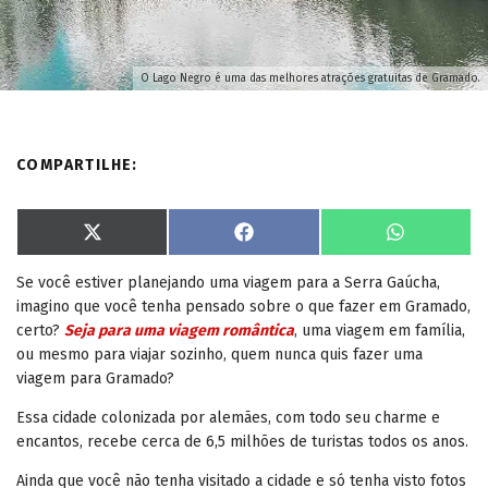
O Lago Negro é uma das melhores atrações gratuitas de Gramado.
COMPARTILHE:
S
S
S
X
F
W
h
h
h
(
a
h
a
a
a
T
c
a
Se você estiver planejando uma viagem para a Serra Gaúcha,
r
r
r
w
e
t
e
e
e
i
b
s
imagino que você tenha pensado sobre o que fazer em Gramado,
o
o
o
t
o
A
n
n
n
t
o
p
certo?
Seja para uma viagem romântica
, uma viagem em família,
e
k
p
ou mesmo para viajar sozinho, quem nunca quis fazer uma
r
)
viagem para Gramado?
Essa cidade colonizada por alemães, com todo seu charme e
encantos, recebe cerca de 6,5 milhões de turistas todos os anos.
Ainda que você não tenha visitado a cidade e só tenha visto fotos