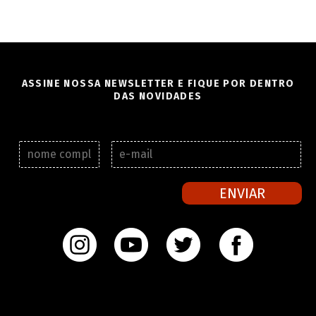
ASSINE NOSSA NEWSLETTER E FIQUE POR DENTRO
DAS NOVIDADES
N
E
o
-
m
m
e
a
ENVIAR
c
i
o
l
m
*
p
l
e
t
o