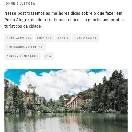
JOHNNIE LUSTOZA
·
Nesse post trazemos as melhores dicas sobre o que fazer em
Porto Alegre, desde o tradicional churrasco gaúcho aos pontos
turísticos da cidade
AMÉRICA DO SUL
AMÉRICAS
BRASIL
PORTO ALEGRE
RIO GRANDE DO SUL (RS)
NENHUM COMENTÁRIO
0