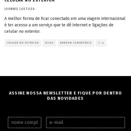
CELULAR NO EXTERIOR
JOHNNIE LUSTOZA
·
A melhor forma de ficar conectado em uma viagem internacional
é ter acesso a um serviço que te dê internet e ligações de
celular no exterior.
CELULAR NO EXTERIOR
DICAS
NENHUM COMENTÁRIO
0
ASSINE NOSSA NEWSLETTER E FIQUE POR DENTRO
DAS NOVIDADES
N
E
o
-