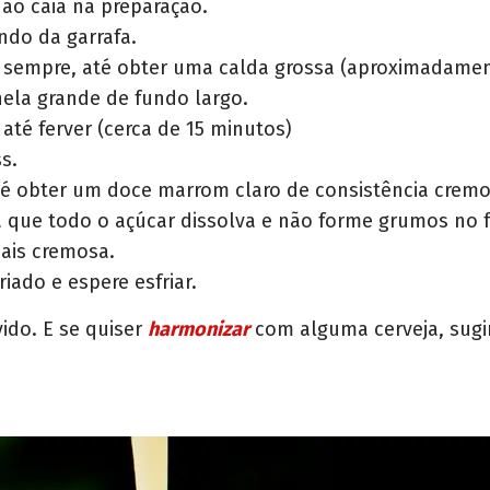
ão caia na preparação.
ndo da garrafa.
o sempre, até obter uma calda grossa (aproximadamen
ela grande de fundo largo.
té ferver (cerca de 15 minutos)
s.
é obter um doce marrom claro de consistência cremos
a que todo o açúcar dissolva e não forme grumos no 
ais cremosa.
iado e espere esfriar.
vido. E se quiser
harmonizar
com alguma cerveja, sug