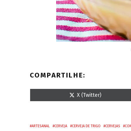
COMPARTILHE:
S
X (Twitter)
h
a
r
e
o
n
ARTESANAL
CERVEJA
CERVEJA DE TRIGO
CERVEJAS
COM