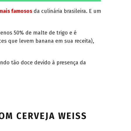
h
a
r
mais famosos
da culinária brasileira. E um
e
o
n
menos 50% de malte de trigo e é
es que levem banana em sua receita),
cando tão doce devido à presença da
COM CERVEJA WEISS