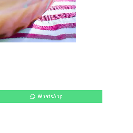
.
S
WhatsApp
h
a
r
e
o
n