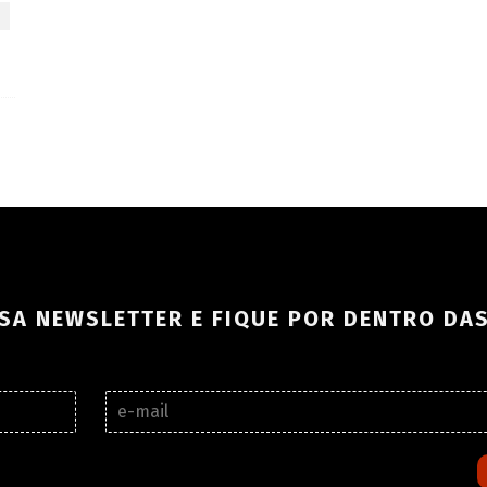
S
SA NEWSLETTER E FIQUE POR DENTRO DA
E
-
m
a