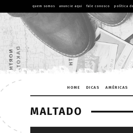
quem somos
anuncie aqui
fale conosco
política d
HOME
DICAS
AMÉRICAS
MALTADO