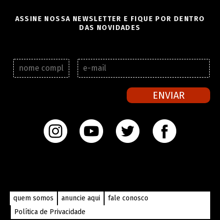
ASSINE NOSSA NEWSLETTER E FIQUE POR DENTRO
DAS NOVIDADES
N
E
o
-
m
m
e
a
ENVIAR
c
i
o
l
m
*
p
l
e
t
o
*
quem somos
anuncie aqui
fale conosco
Política de Privacidade