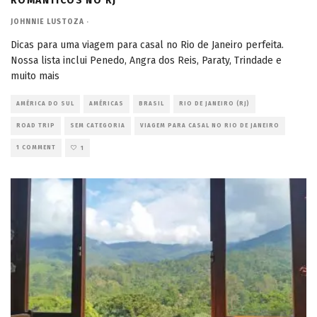
ROMÂNTICOS NO RJ
JOHNNIE LUSTOZA
·
Dicas para uma viagem para casal no Rio de Janeiro perfeita.
Nossa lista inclui Penedo, Angra dos Reis, Paraty, Trindade e
muito mais
AMÉRICA DO SUL
AMÉRICAS
BRASIL
RIO DE JANEIRO (RJ)
ROAD TRIP
SEM CATEGORIA
VIAGEM PARA CASAL NO RIO DE JANEIRO
1 COMMENT
1