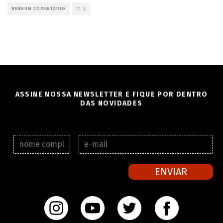
NENHUM COMENTÁRIO
2
ASSINE NOSSA NEWSLETTER E FIQUE POR DENTRO
DAS NOVIDADES
N
E
o
-
m
m
e
a
ENVIAR
c
i
o
l
m
*
p
l