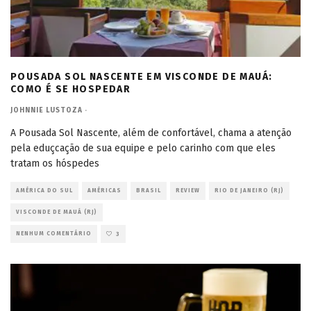
POUSADA SOL NASCENTE EM VISCONDE DE MAUÁ:
COMO É SE HOSPEDAR
JOHNNIE LUSTOZA
·
A Pousada Sol Nascente, além de confortável, chama a atenção
pela eduçcação de sua equipe e pelo carinho com que eles
tratam os hóspedes
AMÉRICA DO SUL
AMÉRICAS
BRASIL
REVIEW
RIO DE JANEIRO (RJ)
VISCONDE DE MAUÁ (RJ)
NENHUM COMENTÁRIO
3