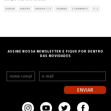
DUBLIN
EUROPA
EUROPA I / Z
IRLANDA
2 COMMENTS
2
ASSINE NOSSA NEWSLETTER E FIQUE POR DENTRO
DAS NOVIDADES
N
E
o
-
m
m
e
a
ENVIAR
c
i
o
l
m
*
p