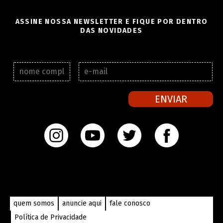
ASSINE NOSSA NEWSLETTER E FIQUE POR DENTRO
DAS NOVIDADES
N
E
o
-
m
m
e
a
ENVIAR
c
i
o
l
m
*
p
l
e
t
o
*
quem somos
anuncie aqui
fale conosco
Política de Privacidade