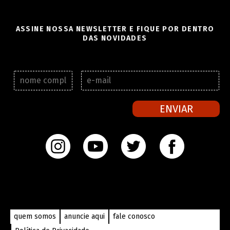
ASSINE NOSSA NEWSLETTER E FIQUE POR DENTRO
DAS NOVIDADES
N
E
o
-
m
m
e
a
ENVIAR
c
i
o
l
m
*
p
l
e
t
o
*
quem somos
anuncie aqui
fale conosco