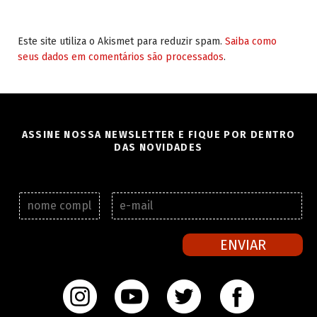
Este site utiliza o Akismet para reduzir spam.
Saiba como
seus dados em comentários são processados
.
ASSINE NOSSA NEWSLETTER E FIQUE POR DENTRO
DAS NOVIDADES
N
E
o
-
m
m
e
a
ENVIAR
c
i
o
l
m
*
p
l