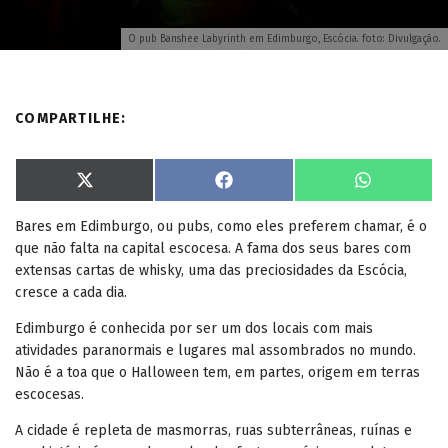
O pub Banshee Labyrinth em Edimburgo, Escócia. foto: Divulgação.
COMPARTILHE:
S
S
S
X
F
W
h
h
h
(
a
h
a
a
a
T
c
a
Bares em Edimburgo, ou pubs, como eles preferem chamar, é o
r
r
r
w
e
t
e
e
e
i
b
s
que não falta na capital escocesa. A fama dos seus bares com
o
o
o
t
o
A
n
n
n
t
o
p
extensas cartas de whisky, uma das preciosidades da Escócia,
e
k
p
cresce a cada dia.
r
)
Edimburgo é conhecida por ser um dos locais com mais
atividades paranormais e lugares mal assombrados no mundo.
Não é a toa que o Halloween tem, em partes, origem em terras
escocesas.
A cidade é repleta de masmorras, ruas subterrâneas, ruínas e