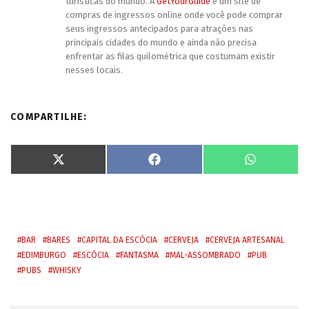
turísticas do mundo. A
GetYourGuide
é um site de
compras de ingressos online onde você pode comprar
seus ingressos antecipados para atrações nas
principais cidades do mundo e ainda não precisa
enfrentar as filas quilométrica que costumam existir
nesses locais.
COMPARTILHE:
S
S
S
X
F
W
h
h
h
(
a
h
a
a
a
T
c
a
r
r
r
w
e
t
e
e
e
i
b
s
o
o
o
t
o
A
n
n
n
t
o
p
e
k
p
r
BAR
BARES
CAPITAL DA ESCÓCIA
CERVEJA
CERVEJA ARTESANAL
)
EDIMBURGO
ESCÓCIA
FANTASMA
MAL-ASSOMBRADO
PUB
PUBS
WHISKY