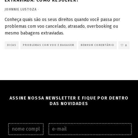
EXTRAVIADA: COMO RESOLVER?
JOHNNIE LUSTOZA
·
Conheça quais são os seus direitos quando você passa por
problemas com voo cancelado, atrasado, overbooking ou
mesmo babagens extraviadas.
DICAS
PROBLEMAS COM VOO E BAGAGEM
NENHUM COMENTÁRIO
8
ASSINE NOSSA NEWSLETTER E FIQUE POR DENTRO
DAS NOVIDADES
N
E
o
-