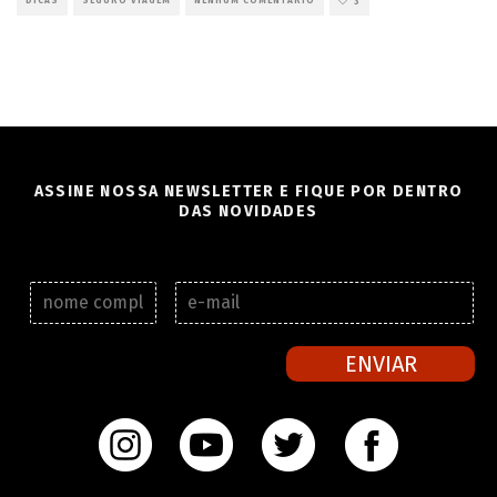
DICAS
SEGURO VIAGEM
NENHUM COMENTÁRIO
3
ASSINE NOSSA NEWSLETTER E FIQUE POR DENTRO
DAS NOVIDADES
N
E
o
-
m
m
e
a
ENVIAR
c
i
o
l
m
*
p
l
e