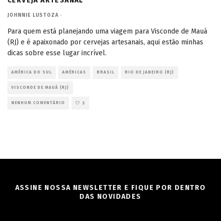
CERVEJA ARTESANAL
JOHNNIE LUSTOZA
·
Para quem está planejando uma viagem para Visconde de Mauá
(RJ) e é apaixonado por cervejas artesanais, aqui estão minhas
dicas sobre esse lugar incrível.
AMÉRICA DO SUL
AMÉRICAS
BRASIL
RIO DE JANEIRO (RJ)
VISCONDE DE MAUÁ (RJ)
NENHUM COMENTÁRIO
5
ASSINE NOSSA NEWSLETTER E FIQUE POR DENTRO
DAS NOVIDADES