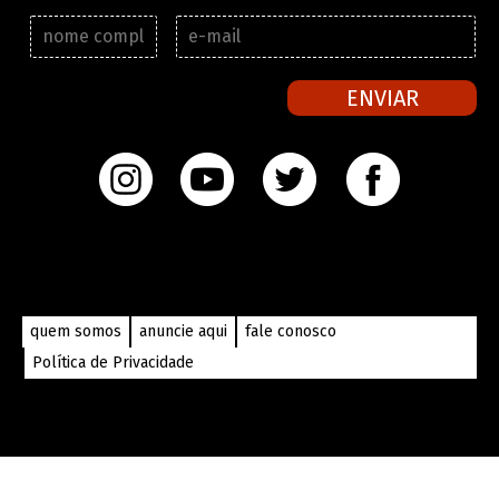
N
E
o
-
m
m
e
a
ENVIAR
c
i
o
l
m
*
p
l
e
t
o
*
quem somos
anuncie aqui
fale conosco
Política de Privacidade