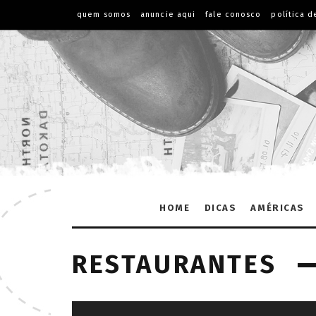
quem somos
anuncie aqui
fale conosco
política d
HOME
DICAS
AMÉRICAS
RESTAURANTES