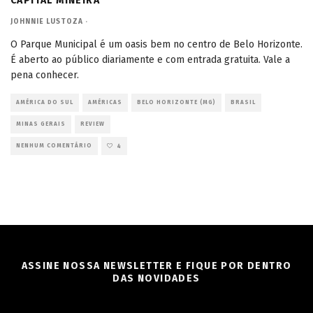
CAPITAL MINEIRA
JOHNNIE LUSTOZA
·
O Parque Municipal é um oasis bem no centro de Belo Horizonte.
É aberto ao público diariamente e com entrada gratuita. Vale a
pena conhecer.
AMÉRICA DO SUL
AMÉRICAS
BELO HORIZONTE (MG)
BRASIL
MINAS GERAIS
REVIEW
NENHUM COMENTÁRIO
4
ASSINE NOSSA NEWSLETTER E FIQUE POR DENTRO
DAS NOVIDADES