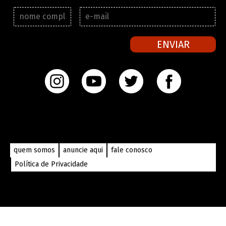
N
E
o
-
m
m
e
a
ENVIAR
c
i
o
l
m
*
p
l
e
t
o
*
quem somos
anuncie aqui
fale conosco
Política de Privacidade