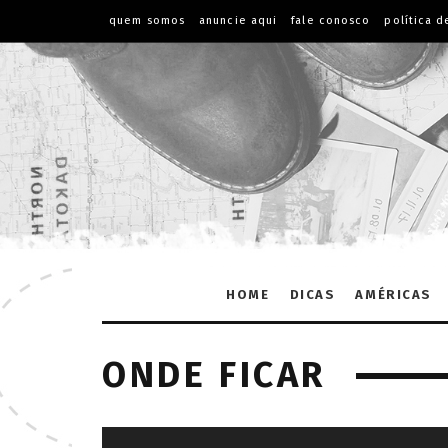
quem somos
anuncie aqui
fale conosco
política d
HOME
DICAS
AMÉRICAS
ONDE FICAR