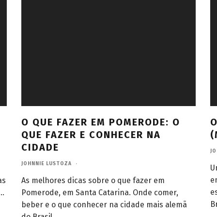
O QUE FAZER EM POMERODE: O
O
QUE FAZER E CONHECER NA
(
CIDADE
JO
JOHNNIE LUSTOZA
·
U
e
as
As melhores dicas sobre o que fazer em
e
...
Pomerode, em Santa Catarina. Onde comer,
Br
beber e o que conhecer na cidade mais alemã
do Brasil