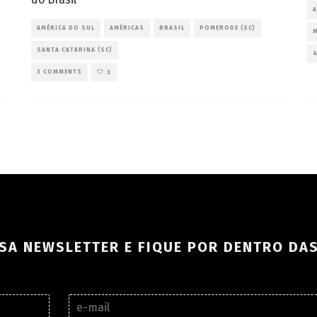
A
AMÉRICA DO SUL
AMÉRICAS
BRASIL
POMERODE (SC)
SANTA CATARINA (SC)
3 COMMENTS
3
SA NEWSLETTER E FIQUE POR DENTRO DA
E
-